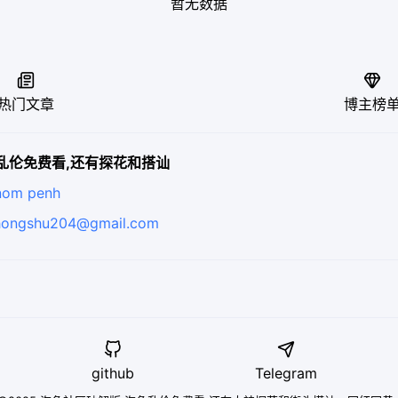
暂无数据


热门文章
博主榜
角乱伦免费看,还有探花和搭讪
nom penh
hongshu204@gmail.com


github
Telegram