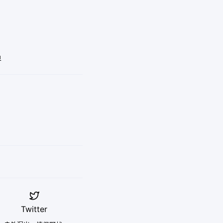
单

Twitter