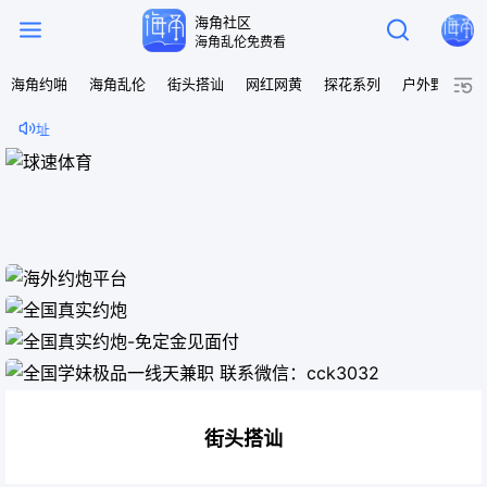
海角社区


海角乱伦免费看

海角约啪
海角乱伦
街头搭讪
网红网黄
探花系列
户外野战

最新地址
街头搭讪