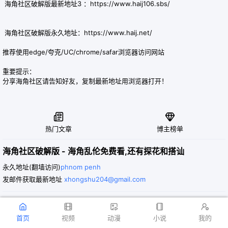
海角社区破解版最新地址3 ：
https://www.haij106.sbs/
海角社区破解版永久地址：
https://www.haij.net/
推荐使用edge/夸克/UC/chrome/safar浏览器访问网站
重要提示：
分享海角社区请告知好友，复制最新地址用浏览器打开！


热门文章
博主榜单
海角社区破解版 - 海角乱伦免费看,还有探花和搭讪
永久地址(翻墙访问)
phnom penh
发邮件获取最新地址
xhongshu204@gmail.com
回家地址





首页
视频
动漫
小说
我的



